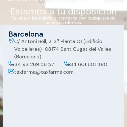
PUNTO DE ESPAÑA
Estamos a tu disposición
Rellena el formulario o contacta con cualquiera de
nuestras oficinas.
Barcelona
C/ Antoni Bell, 2. 3ª Planta C1 (Edificio
Volpelleres) 08174 Sant Cugat del Valles
(Barcelona)
+34 93 269 56 57
+34 601 601 480
taxfarma@taxfarma.com