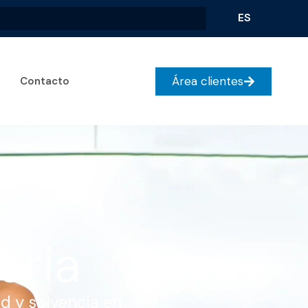
ES
Área clientes
Contacto
aria
d y solvencia en