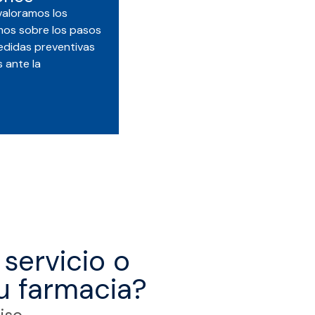
valoramos los
mos sobre los pasos
medidas preventivas
 ante la
servicio o
u farmacia?