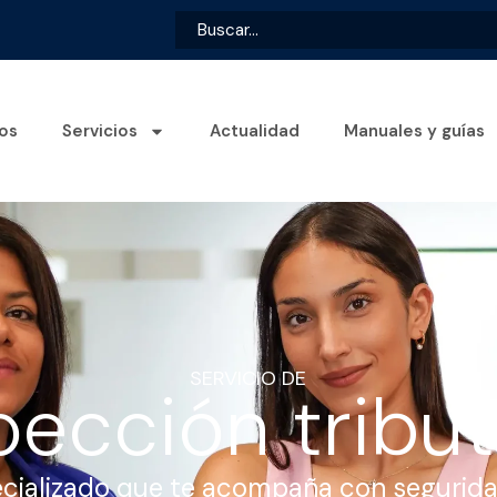
os
Servicios
Actualidad
Manuales y guías
SERVICIO DE
pección tribut
ecializado que te acompaña con segurida