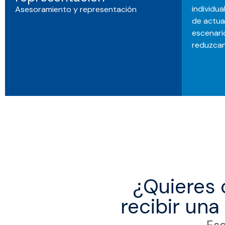
individua
Asesoramiento y representación
de actua
escenari
reduzcan
¿Quieres 
recibir un