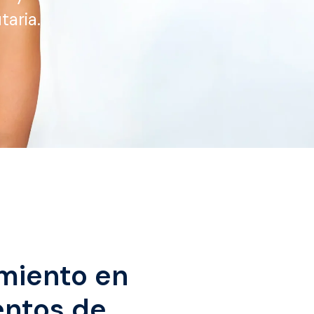
taria.
iento en
entos de