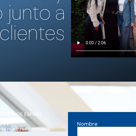
 junto a
clientes
 PUNTO DE ESPAÑA
ón
Nombre
 de nuestras oficinas.