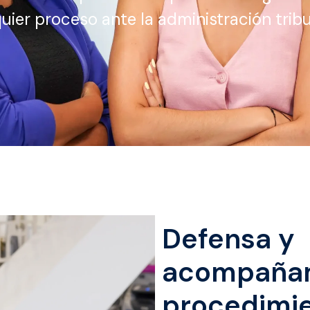
uier proceso ante la administración tribu
Defensa y
acompañam
procedimi