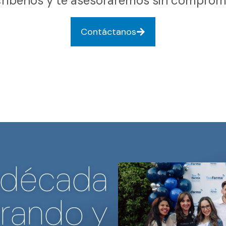
ríbenos y te asesoraremos sin comprom
Contáctanos
 década
rando y