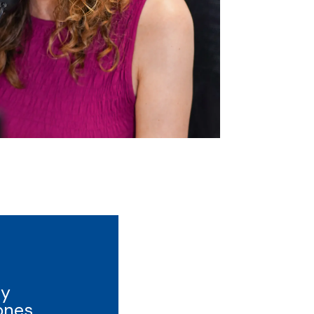
 y
ones