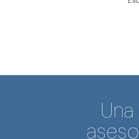
Esc
Una
aseso