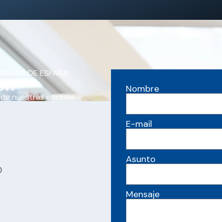
 PUNTO DE ESPAÑA
ón
Nombre
 de nuestras oficinas.
E-mail
Asunto
0
Mensaje