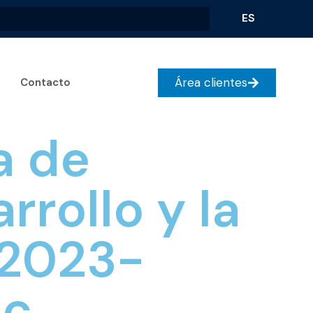
ES
Área clientes
Contacto
a de
rrollo y la
 2023-
ic