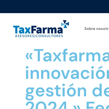
Sobre nosotr
«Taxfarm
innovación
gestión d
2024.» Fe