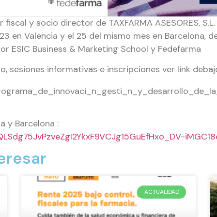
fiscal y socio director de TAXFARMA ASESORES, S.L. ,
2023 en Valencia y el 25 del mismo mes en Barcelona,
por ESIC Business & Marketing School y Fedefarma
 sesiones informativas e inscripciones ver link debaj
programa_de_innovaci_n_gesti_n_y_desarrollo_de_la
a y Barcelona :
AIpQLSdg75JvPzveZgI2YkxF9VCJg15GuEfHxo_DV-iMGC1
eresar
ACTUALIDAD