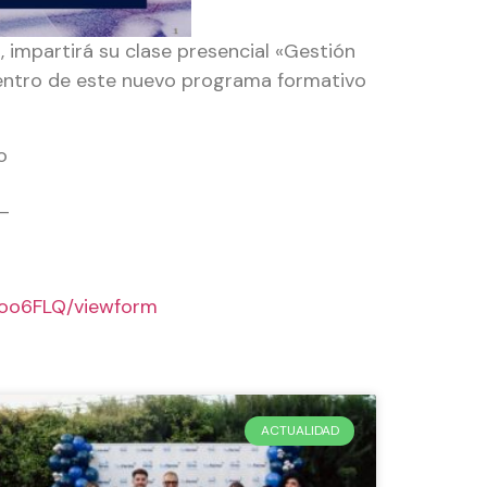
 impartirá su clase presencial «Gestión
 dentro de este nuevo programa formativo
o
_
8oo6FLQ/viewform
ACTUALIDAD