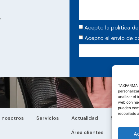
0
Acepto la política de
Acepto el envío de 
TAXFARMA AS
personalizar
analizar el 
web con nues
pueden comb
recopilado a
 nosotros
Servicios
Actualidad
Manuales y
Área clientes
A