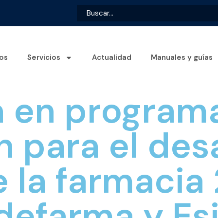
os
Servicios
Actualidad
Manuales y guías
a en program
 para el desa
e la farmacia
defarma y Es