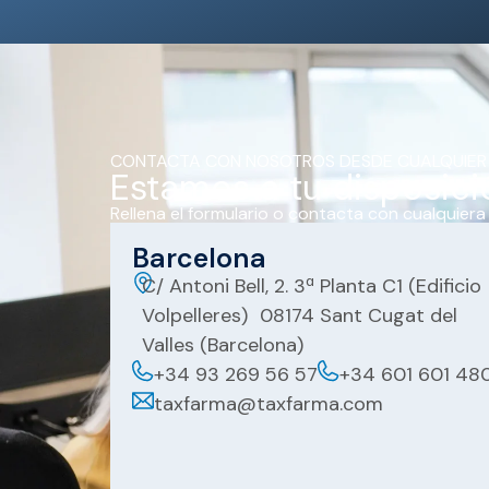
CONTACTA CON NOSOTROS DESDE CUALQUIER
Estamos a tu disposici
Rellena el formulario o contacta con cualquiera
Barcelona
C/ Antoni Bell, 2. 3ª Planta C1 (Edificio
Volpelleres) 08174 Sant Cugat del
Valles (Barcelona)
+34 93 269 56 57
+34 601 601 48
taxfarma@taxfarma.com