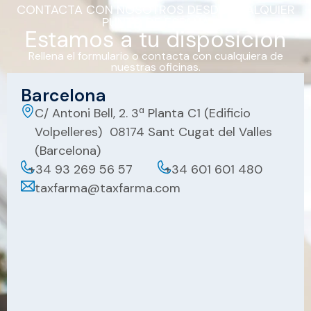
CONTACTA CON NOSOTROS DESDE CUALQUIER
PUNTO DE ESPAÑA
Estamos a tu disposición
Rellena el formulario o contacta con cualquiera de
nuestras oficinas.
Barcelona
C/ Antoni Bell, 2. 3ª Planta C1 (Edificio
Volpelleres) 08174 Sant Cugat del Valles
(Barcelona)
+34 93 269 56 57
+34 601 601 480
taxfarma@taxfarma.com