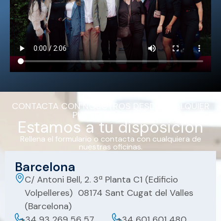
CONTACTA CON NOSOTROS DESDE CUALQUIER
PUNTO DE ESPAÑA
Estamos a tu disposición
Rellena el formulario o contacta con cualquiera de
nuestras oficinas.
Barcelona
C/ Antoni Bell, 2. 3ª Planta C1 (Edificio
Volpelleres) 08174 Sant Cugat del Valles
(Barcelona)
+34 93 269 56 57
+34 601 601 480