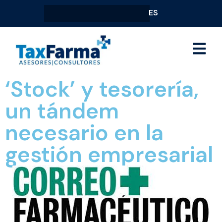
ES
‘Stock’ y tesorería,
un tándem
necesario en la
gestión empresarial