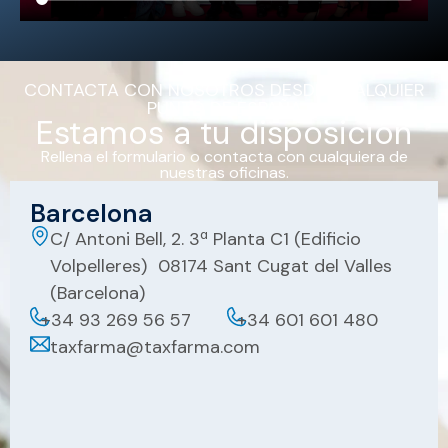
CONTACTA CON NOSOTROS DESDE CUALQUIER
PUNTO DE ESPAÑA
Estamos a tu disposición
Rellena el formulario o contacta con cualquiera de
nuestras oficinas.
Barcelona
C/ Antoni Bell, 2. 3ª Planta C1 (Edificio
Volpelleres) 08174 Sant Cugat del Valles
(Barcelona)
+34 93 269 56 57
+34 601 601 480
taxfarma@taxfarma.com