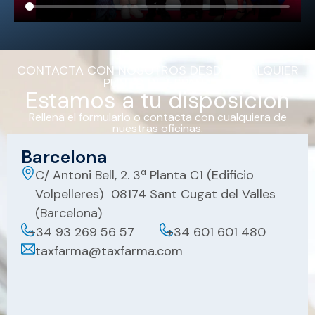
CONTACTA CON NOSOTROS DESDE CUALQUIER
PUNTO DE ESPAÑA
Estamos a tu disposición
Rellena el formulario o contacta con cualquiera de
nuestras oficinas.
Barcelona
C/ Antoni Bell, 2. 3ª Planta C1 (Edificio
Volpelleres) 08174 Sant Cugat del Valles
(Barcelona)
+34 93 269 56 57
+34 601 601 480
taxfarma@taxfarma.com