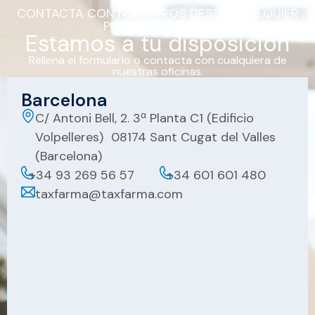
CONTACTA CON NOSOTROS DESDE CUALQUIER
PUNTO DE ESPAÑA
Estamos a tu disposición
Rellena el formulario o contacta con cualquiera de
nuestras oficinas.
Barcelona
C/ Antoni Bell, 2. 3ª Planta C1 (Edificio
Volpelleres) 08174 Sant Cugat del Valles
(Barcelona)
+34 93 269 56 57
+34 601 601 480
taxfarma@taxfarma.com