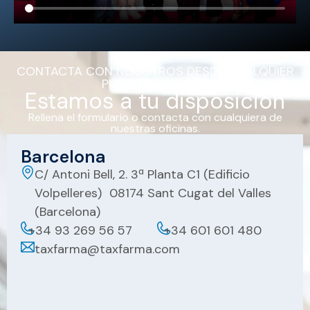
CONTACTA CON NOSOTROS DESDE CUALQUIER
PUNTO DE ESPAÑA
Estamos a tu disposición
Rellena el formulario o contacta con cualquiera de
nuestras oficinas.
Barcelona
C/ Antoni Bell, 2. 3ª Planta C1 (Edificio
Volpelleres) 08174 Sant Cugat del Valles
(Barcelona)
+34 93 269 56 57
+34 601 601 480
taxfarma@taxfarma.com