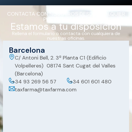
CONTACTA CON NOSOTROS DESDE CUALQUIER
PUNTO DE ESPAÑA
Estamos a tu disposición
Rellena el formulario o contacta con cualquiera de
nuestras oficinas.
Barcelona
C/ Antoni Bell, 2. 3ª Planta C1 (Edificio
Volpelleres) 08174 Sant Cugat del Valles
(Barcelona)
+34 93 269 56 57
+34 601 601 480
taxfarma@taxfarma.com