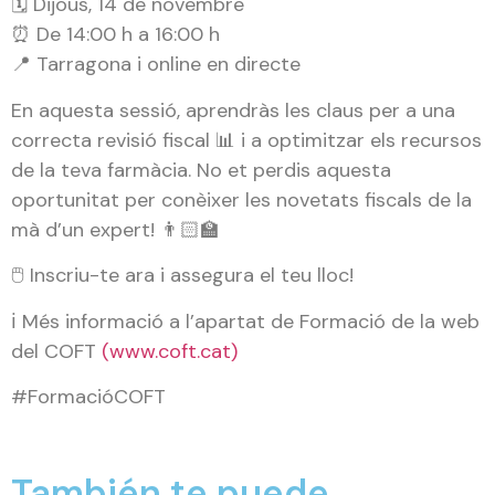
🗓️ Dijous, 14 de novembre
⏰ De 14:00 h a 16:00 h
📍 Tarragona i online en directe
En aquesta sessió, aprendràs les claus per a una
correcta revisió fiscal 📊 i a optimitzar els recursos
de la teva farmàcia. No et perdis aquesta
oportunitat per conèixer les novetats fiscals de la
mà d’un expert! 👨🏻‍🏫
🖱️ Inscriu-te ara i assegura el teu lloc!
ℹ️ Més informació a l’apartat de Formació de la web
del COFT
(www.coft.cat)
#FormacióCOFT
También te puede