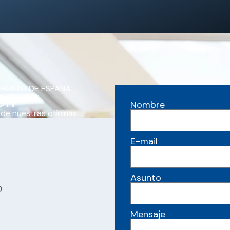
 PUNTO DE ESPAÑA
ón
Nombre
 de nuestras oficinas.
E-mail
Asunto
0
Mensaje