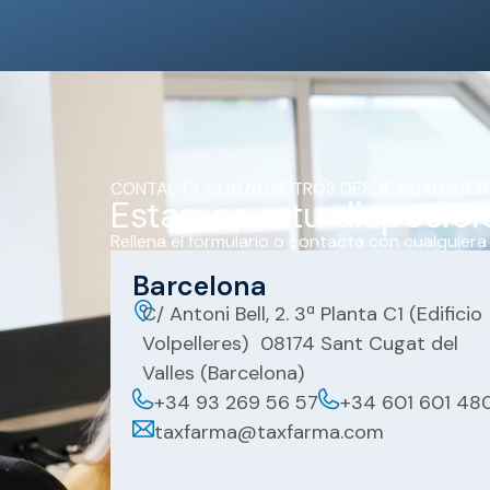
CONTACTA CON NOSOTROS DESDE CUALQUIER
Estamos a tu disposici
Rellena el formulario o contacta con cualquiera
Barcelona
C/ Antoni Bell, 2. 3ª Planta C1 (Edificio
Volpelleres) 08174 Sant Cugat del
Valles (Barcelona)
+34 93 269 56 57
+34 601 601 48
taxfarma@taxfarma.com