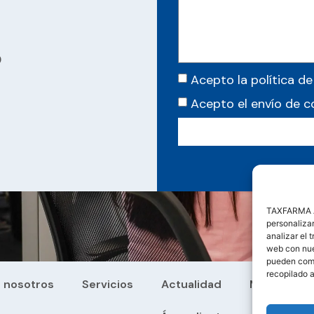
0
Acepto la política de
Acepto el envío de 
TAXFARMA AS
personalizar
analizar el 
web con nues
pueden comb
recopilado a
 nosotros
Servicios
Actualidad
Manuales y