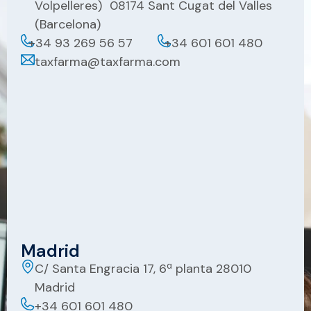
Volpelleres) 08174 Sant Cugat del Valles
(Barcelona)
+34 93 269 56 57
+34 601 601 480
taxfarma@taxfarma.com
Madrid
C/ Santa Engracia 17, 6ª planta 28010
Madrid
+34 601 601 480