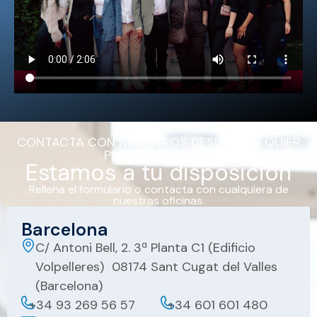
CONTACTA CON NOSOTROS DESDE CUALQUIER
PUNTO DE ESPAÑA
Estamos a tu disposición
Rellena el formulario o contacta con cualquiera de
nuestras oficinas.
Barcelona
C/ Antoni Bell, 2. 3ª Planta C1 (Edificio
Volpelleres) 08174 Sant Cugat del Valles
(Barcelona)
+34 93 269 56 57
+34 601 601 480