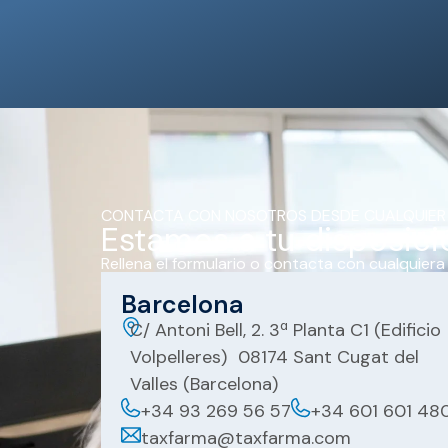
CONTACTA CON NOSOTROS DESDE CUALQUIER
Estamos a tu disposici
Rellena el formulario o contacta con cualquiera
Barcelona
C/ Antoni Bell, 2. 3ª Planta C1 (Edificio
Volpelleres) 08174 Sant Cugat del
Valles (Barcelona)
+34 93 269 56 57
+34 601 601 48
taxfarma@taxfarma.com