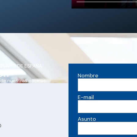
 PUNTO DE ESPAÑA
ón
Nombre
 de nuestras oficinas.
E-mail
Asunto
0