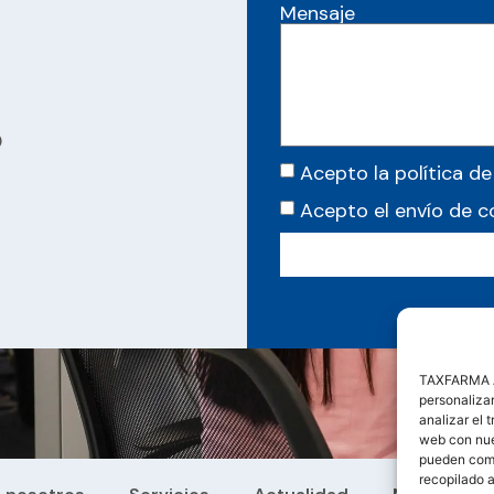
Mensaje
0
Acepto la política de
Acepto el envío de 
TAXFARMA AS
personalizar
analizar el 
web con nues
pueden comb
recopilado a