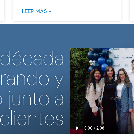
LEER MÁS »
 década
rando y
 junto a
clientes