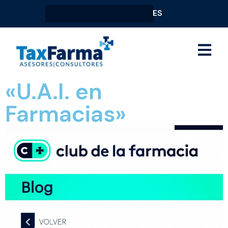
ES
«U.A.I. en
Farmacias»