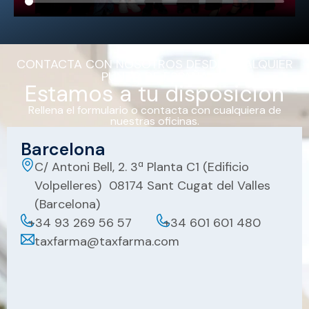
CONTACTA CON NOSOTROS DESDE CUALQUIER
PUNTO DE ESPAÑA
Estamos a tu disposición
Rellena el formulario o contacta con cualquiera de
nuestras oficinas.
Barcelona
C/ Antoni Bell, 2. 3ª Planta C1 (Edificio
Volpelleres) 08174 Sant Cugat del Valles
(Barcelona)
+34 93 269 56 57
+34 601 601 480
taxfarma@taxfarma.com