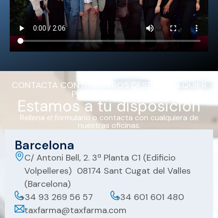
CONTACTA CON NOSOTROS DESDE CUALQUIER
PUNTO DE ESPAÑA
Estamos a tu disposición
Rellena el formulario o contacta con cualquiera de
nuestras oficinas.
Barcelona
C/ Antoni Bell, 2. 3ª Planta C1 (Edificio
Volpelleres) 08174 Sant Cugat del Valles
(Barcelona)
+34 93 269 56 57
+34 601 601 480
taxfarma@taxfarma.com