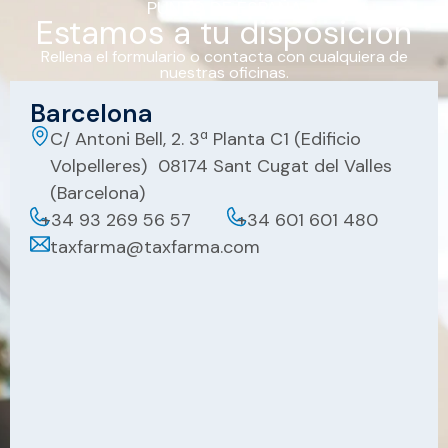
PUNTO DE ESPAÑA
Estamos a tu disposición
Rellena el formulario o contacta con cualquiera de
nuestras oficinas.
Barcelona
C/ Antoni Bell, 2. 3ª Planta C1 (Edificio
Volpelleres) 08174 Sant Cugat del Valles
(Barcelona)
+34 93 269 56 57
+34 601 601 480
taxfarma@taxfarma.com