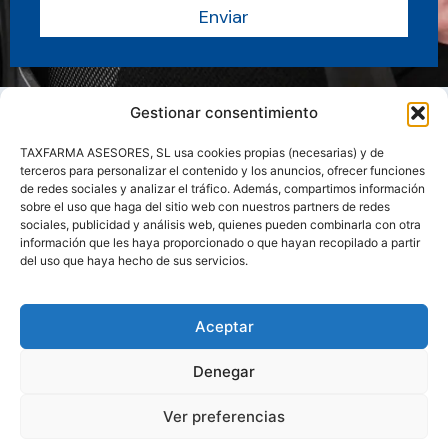
Enviar
Gestionar consentimiento
TAXFARMA ASESORES, SL usa cookies propias (necesarias) y de
terceros para personalizar el contenido y los anuncios, ofrecer funciones
de redes sociales y analizar el tráfico. Además, compartimos información
sobre el uso que haga del sitio web con nuestros partners de redes
sociales, publicidad y análisis web, quienes pueden combinarla con otra
información que les haya proporcionado o que hayan recopilado a partir
del uso que haya hecho de sus servicios.
Sobre nosotros
Servicios
Actualidad
Manuales y Guias
Aceptar
Contacto
Área clientes
Denegar
Ver preferencias
COPYRIGHT TAXFARMA© 2026