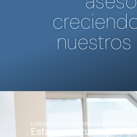
aseso
creciendo
nuestros 
CONTACTA CON NOSOTROS DESDE CUALQUIER
Estamos a tu disposici