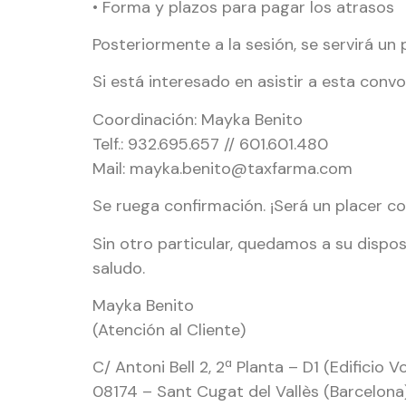
• Forma y plazos para pagar los atrasos
Posteriormente a la sesión, se servirá u
Si está interesado en asistir a esta conv
Coordinación: Mayka Benito
Telf.: 932.695.657 // 601.601.480
Mail: mayka.benito@taxfarma.com
Se ruega confirmación. ¡Será un placer co
Sin otro particular, quedamos a su dispos
saludo.
Mayka Benito
(Atención al Cliente)
C/ Antoni Bell 2, 2ª Planta – D1 (Edificio V
08174 – Sant Cugat del Vallès (Barcelona