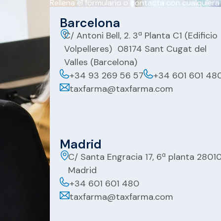
Rellena el formulario o contacta con cualquiera
Barcelona
C/ Antoni Bell, 2. 3ª Planta C1 (Edificio
Volpelleres) 08174 Sant Cugat del
Valles (Barcelona)
+34 93 269 56 57
+34 601 601 48
taxfarma@taxfarma.com
Madrid
C/ Santa Engracia 17, 6ª planta 2801
Madrid
+34 601 601 480
taxfarma@taxfarma.com