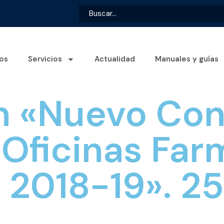
os
Servicios
Actualidad
Manuales y guías
n «Nuevo Con
 Oficinas Far
 2018-19». 2