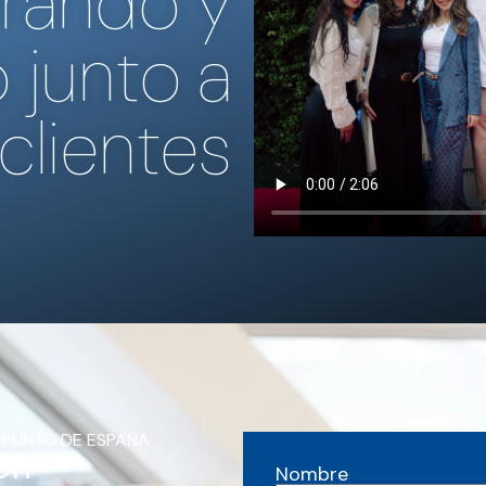
rando y
 junto a
clientes
 PUNTO DE ESPAÑA
ón
Nombre