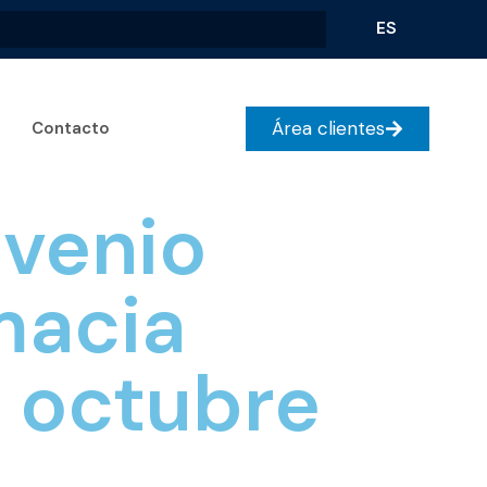
ES
Área clientes
Contacto
venio
macia
5 octubre