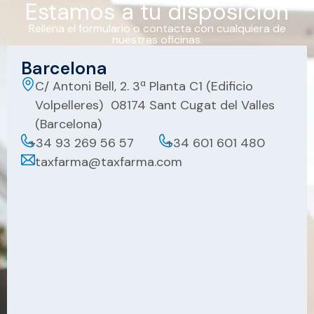
Estamos a tu disposición
Rellena el formulario o contacta con cualquiera de
nuestras oficinas.
Barcelona
C/ Antoni Bell, 2. 3ª Planta C1 (Edificio
Volpelleres) 08174 Sant Cugat del Valles
(Barcelona)
+34 93 269 56 57
+34 601 601 480
taxfarma@taxfarma.com