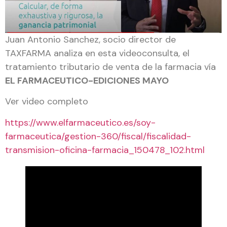
Juan Antonio Sanchez, socio director de
TAXFARMA analiza en esta videoconsulta, el
tratamiento tributario de venta de la farmacia vía
EL FARMACEUTICO-EDICIONES MAYO
Ver video completo
https://www.elfarmaceutico.es/soy-
farmaceutica/gestion-360/fiscal/fiscalidad-
transmision-oficina-farmacia_150478_102.html