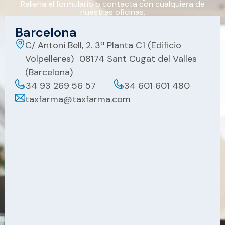
Rellena el formulario o contacta con cualquiera de
nuestras oficinas.
Barcelona
C/ Antoni Bell, 2. 3ª Planta C1 (Edificio
Volpelleres) 08174 Sant Cugat del Valles
(Barcelona)
+34 93 269 56 57
+34 601 601 480
taxfarma@taxfarma.com