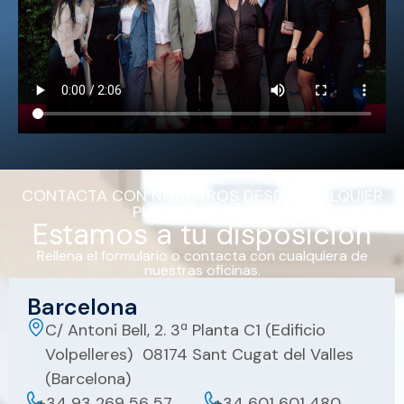
CONTACTA CON NOSOTROS DESDE CUALQUIER
PUNTO DE ESPAÑA
Estamos a tu disposición
Rellena el formulario o contacta con cualquiera de
nuestras oficinas.
Barcelona
C/ Antoni Bell, 2. 3ª Planta C1 (Edificio
Volpelleres) 08174 Sant Cugat del Valles
(Barcelona)
+34 93 269 56 57
+34 601 601 480