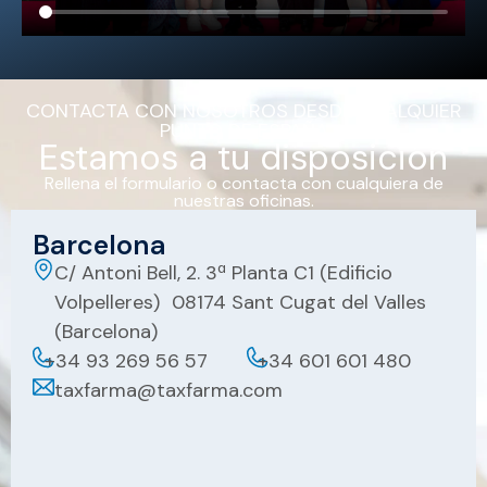
CONTACTA CON NOSOTROS DESDE CUALQUIER
PUNTO DE ESPAÑA
Estamos a tu disposición
Rellena el formulario o contacta con cualquiera de
nuestras oficinas.
Barcelona
C/ Antoni Bell, 2. 3ª Planta C1 (Edificio
Volpelleres) 08174 Sant Cugat del Valles
(Barcelona)
+34 93 269 56 57
+34 601 601 480
taxfarma@taxfarma.com